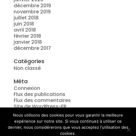
décembre 2019
novembre 2019
juillet 2018
juin 2018
avril 2018
février 2018
janvier 2018
décembre 2017
Catégories
Non classé
Méta
Connexion
Flux des publications
Flux des commentaires
Site de WordPress-FR
Nous utilisons des cookies pour vous garantir la meilleure
expérience sur notre site. Si vous continuez à utiliser ce
dernier, nous considérerons que vous acceptez l'utilisation des
Les actualités
Contact
LinkedIn
cookies.